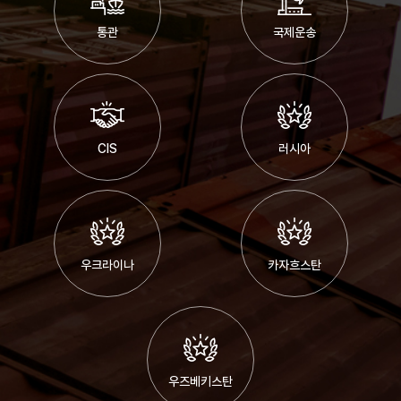
통관
국제운송
CIS
러시아
우크라이나
카자흐스탄
우즈베키스탄